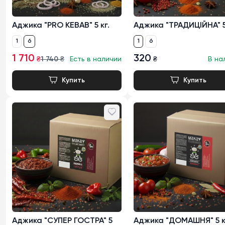
Аджика "PRO KEBAB" 5 кг.
Аджика "ТРАДИЦІЙНА" 5
1
6
1
6
1 710
320
₴
1 740
₴
Есть в наличии
₴
В на
Аджика "СУПЕР ГОСТРА" 5
Аджика "ДОМАШНЯ" 5 к