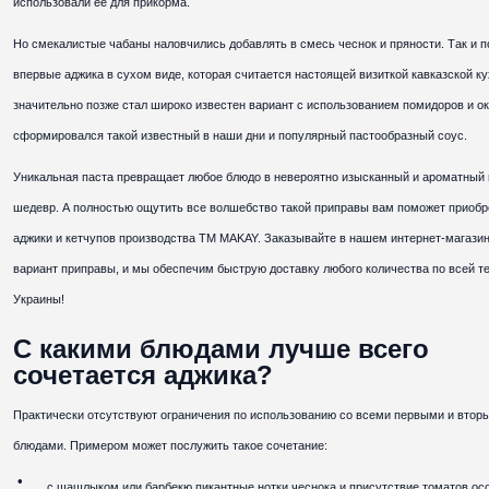
использовали ее для прикорма.
Но смекалистые чабаны наловчились добавлять в смесь чеснок и пряности. Так и 
впервые аджика в сухом виде, которая считается настоящей визиткой кавказской ку
значительно позже стал широко известен вариант с использованием помидоров и о
сформировался такой известный в наши дни и популярный пастообразный соус.
Уникальная паста превращает любое блюдо в невероятно изысканный и ароматный
шедевр. А полностью ощутить все волшебство такой приправы вам поможет приобр
аджики и кетчупов производства ТМ MAKAY. Заказывайте в нашем интернет-магази
вариант приправы, и мы обеспечим быструю доставку любого количества по всей т
Украины!
С какими блюдами лучше всего
сочетается аджика?
Практически отсутствуют ограничения по использованию со всеми первыми и втор
блюдами. Примером может послужить такое сочетание:
с шашлыком или барбекю пикантные нотки чеснока и присутствие томатов ос