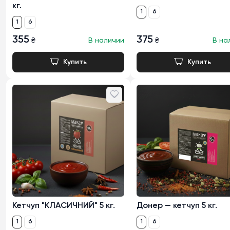
кг.
1
6
1
6
355
375
₴
В наличии
₴
В на
Кетчуп "КЛАСИЧНИЙ" 5 кг.
Донер — кетчуп 5 кг.
1
6
1
6