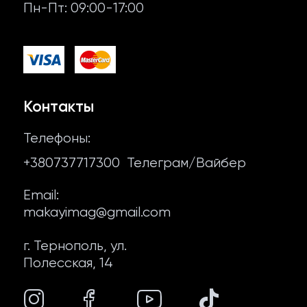
Пн-Пт: 09:00-17:00
Другие соусы
Отзывы
Мясо для шаурмы
Контакты
Фалафель
Договор оферты
Контакты
Сопутствующие продукты
Политика конфиденциальности
Телефоны:
Лаваш и пита
+380737717300
Телеграм/Вайбер
О нас
Email:
makayimag@gmail.com
г. Тернополь, ул.
Полесская, 14