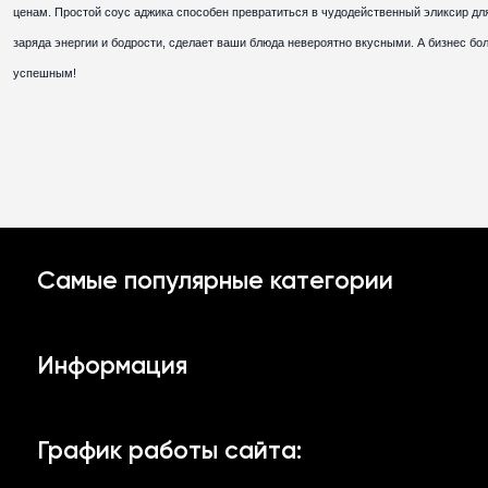
ценам. Простой соус аджика способен превратиться в чудодейственный эликсир дл
заряда энергии и бодрости, сделает ваши блюда невероятно вкусными. А бизнес бо
успешным!
Самые популярные категории
Образцы
Информация
Чесночный соус
Доставка й оплата
Аджика и кетчупы
График работы сайта:
Возврат и обмен