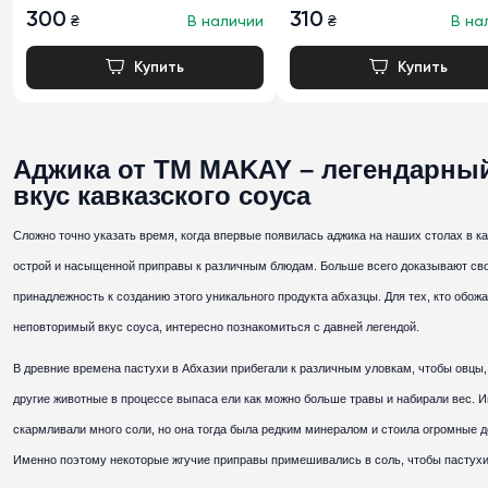
300
310
₴
В наличии
₴
В на
Аджика от ТМ MAKAY – легендарны
вкус кавказского соуса
Сложно точно указать время, когда впервые появилась аджика на наших столах в к
острой и насыщенной приправы к различным блюдам. Больше всего доказывают св
принадлежность к созданию этого уникального продукта абхазцы. Для тех, кто обож
неповторимый вкус соуса, интересно познакомиться с давней легендой.
В древние времена пастухи в Абхазии прибегали к различным уловкам, чтобы овцы,
другие животные в процессе выпаса ели как можно больше травы и набирали вес. 
скармливали много соли, но она тогда была редким минералом и стоила огромные д
Именно поэтому некоторые жгучие приправы примешивались в соль, чтобы пастухи