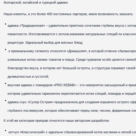
болгарской, китайской и турецкой аджике.
Наши клиенты, а это более 400 постоянных партеров, имею возможность заказать:
аджика «Традиционная» – удивительно приятное сочетание глубины вкуса с нотк
пикантности. Изготавливается с использованием натуральных специй по классич
рецептуре. Идеальный выбор для мясных блюд;
к премиальному сегменту относится «Домашняя», в которой отлично сбалансир
уникальные нотки свежих томатов и перца. Среди гурманов особо ценится своео
благородство вкуса, в котором нет большой остроты, а структура поражает своей
деликатностью и густотой;
вкусная аджика с помидоров «PRO KEBAB» – это невероятно насыщенный и яркий
котором удивительно гармонично переплетаются нотки специй, помидор и перца4
аджика соус «Супер Острая» предназначена для создания взрывного острого эф
глубокого послевкусия, которое обеспечивает перец чили, чеснок, фирменные сп
К этой же категории приправ относятся наши авторские разработки:
кетчуп «Классический» с идеально сбалансированной ноток кислинки и легкой сл