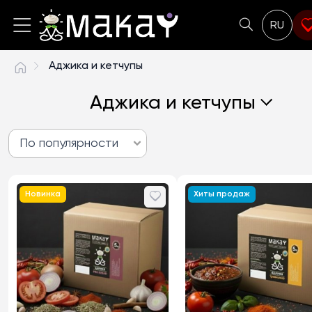
RU
Аджика и кетчупы
Аджика и кетчупы
По популярности
опулярности
Новинка
Хиты продаж
дешевых до дорогих
дорогих к дешевым