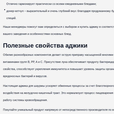
Отлично гармонирует практически со всеми ежедневными блюдами;
донер-кетчуп – выразительный и очень глубокий вкус благодаря продуманному б
специй.
Наши менеджеры помогут вам определиться с выбором и купить аджику в соответс
вашего заведения и особенностями основных блюд.
Полезные свойства аджики
Обилие разнообразных компонентов делает острую приправу насыщенной многими
витаминами групп В, РР, А и С. Присутствие лука обеспечивает продукту бактерици
свойства, способствует укрепления иммунитета и повышает уровень защиты орган
вредоносных бактерий и вирусов.
Настоящая аджика для шаурмы ускоряет обменные процессы за счет благотворног
воздействия на желудочно-кишечный тракт. Это нормализует процесс пищеварения
работу системы кровообращения.
Покупайте уникальный продукт напрямую от непосредственного производителя по 