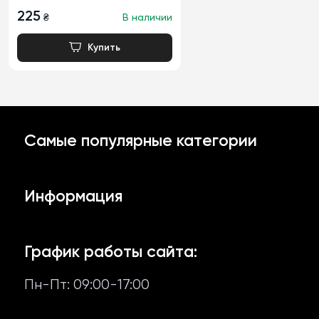
225
₴
В наличии
Самые популярные категории
Образцы
Информация
Чесночный соус
Доставка й оплата
Аджика и кетчупы
График работы сайта:
Возврат и обмен
Пн-Пт: 09:00-17:00
Другие соусы
Отзывы