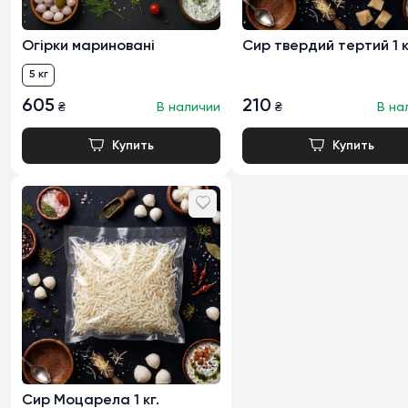
Огірки мариновані
Сир твердий тертий 1 к
5 кг
605
210
₴
В наличии
₴
В на
Сир Моцарела 1 кг.