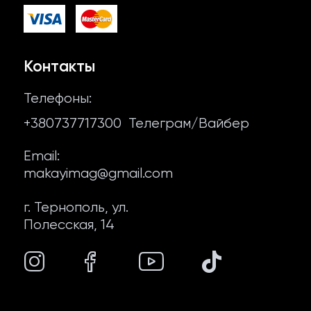
Мясо для шаурмы
Контакты
Фалафель
Договор оферты
Контакты
Сопутствующие продукты
Политика конфиденциальности
Телефоны:
Лаваш и пита
+380737717300
Телеграм/Вайбер
О нас
Email:
makayimag@gmail.com
г. Тернополь, ул.
Полесская, 14