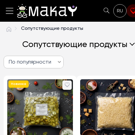
RU
Сопутствующие продукты
Сопутствующие продукты
По популярности
опулярности
Новинка
дешевых до дорогих
дорогих к дешевым