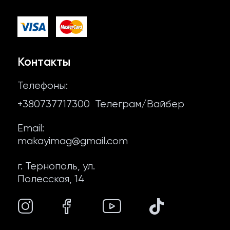
Отзывы
Мясо для шаурмы
Контакты
Фалафель
Договор оферты
Контакты
Сопутствующие продукты
Политика конфиденциальности
Телефоны:
Лаваш и пита
+380737717300
Телеграм/Вайбер
О нас
Email:
makayimag@gmail.com
г. Тернополь, ул.
Полесская, 14