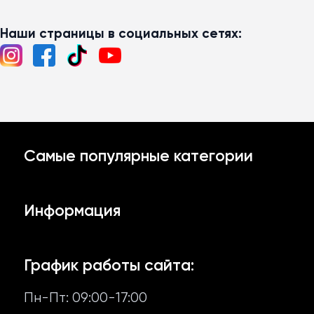
Наши страницы в социальных сетях:
Самые популярные категории
Образцы
Информация
Чесночный соус
Доставка й оплата
Аджика и кетчупы
График работы сайта:
Возврат и обмен
Пн-Пт: 09:00-17:00
Другие соусы