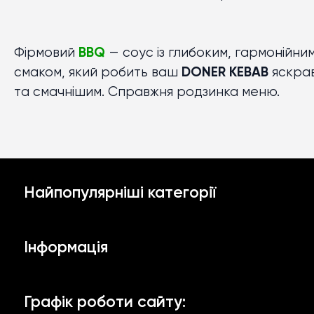
Фірмовий
BBQ
— соус із глибоким, гармонійни
смаком, який робить ваш
DONER KEBAB
яскра
та смачнішим. Справжня родзинка меню.
Найпопулярніші категорії
Замовити зразки
Інформація
Часниковий соус
Доставка й оплата
Аджика та кетчупи
Графік роботи сайту: