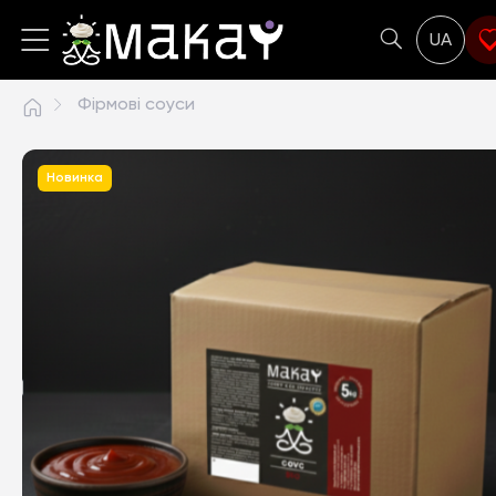
UA
Фірмові соуси
Новинка