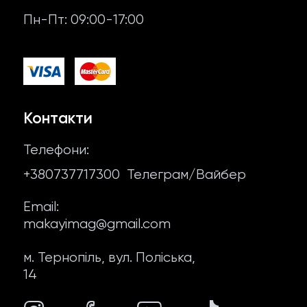
Повернення й обмін
Пн-Пт: 09:00-17:00
Фірмові соуси
Відгуки
Мʼясо для шаурми
Контакти
Фалафель
Договір оферти
Контакти
Супутні продукти
Політика конфіденційності
Телефони:
Соуси для шаурми
+380737717300
Телеграм/Вайбер
Про нас
Email:
makayimag@gmail.com
м. Тернопіль, вул. Поліська,
14